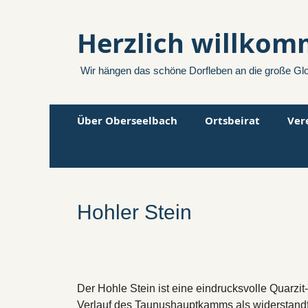
Herzlich willkom
Wir hängen das schöne Dorfleben an die große Gl
Zum
Primäres
Über Oberseelbach
Ortsbeirat
Ver
Inhalt
Menü
springen
Hohler Stein
Der Hohle Stein ist eine eindrucksvolle Quarzi
Verlauf des Taunushauptkamms als widerstandfäh