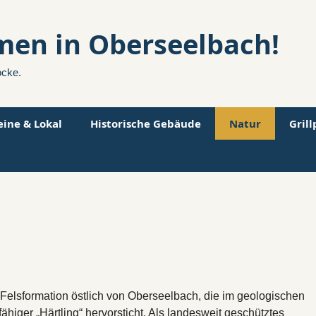
men in Oberseelbach!
ocke.
eine & Lokal
Historische Gebäude
Natur
Gril
t-Felsformation östlich von Oberseelbach, die im geologischen
iger „Härtling“ hervorsticht. Als landesweit geschütztes