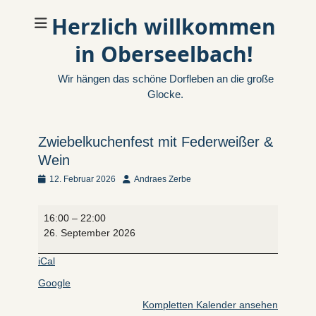
Herzlich willkommen
in Oberseelbach!
Wir hängen das schöne Dorfleben an die große
Glocke.
Zwiebelkuchenfest mit Federweißer &
Wein
Veröffentlicht
Autor
12. Februar 2026
Andraes Zerbe
am
Zwiebelkuchenfest
16:00
–
22:00
mit
26. September 2026
Federweißer
&
iCal
Wein
Google
Kompletten Kalender ansehen