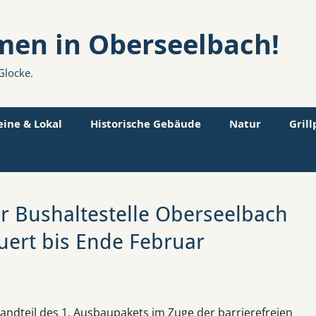
men in Oberseelbach!
Glocke.
eine & Lokal
Historische Gebäude
Natur
Gril
er Bushaltestelle Oberseelbach
uert bis Ende Februar
tandteil des 1. Ausbaupakets im Zuge der barrierefreien