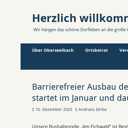
Herzlich willkom
Wir hängen das schöne Dorfleben an die große 
Primäres
Zum
Über Oberseelbach
Ortsbeirat
Ver
Inhalt
Menü
springen
Barrierefreier Ausbau d
startet im Januar und da
Veröffentlicht
Autor
16. Dezember 2025
Andraes Zerbe
am
Unsere Bushaltestelle „Am Eichwald“ ist Bes