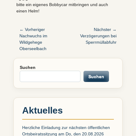
bitte ein eigenes Bobbycar mitbringen und auch
einen Helm!
Beitragsnavigation
← Vorheriger
Nächster →
Vorheriger
Nächster
Nachwuchs im
Verzögerungen bei
Beitrag:
Beitrag:
Wildgehege
Sperrmüllabfuhr
Oberseelbach
Suchen
Suchen
Aktuelles
Herzliche Einladung zur nächsten öffentlichen
Ortsbeiratssitzung am Do, den 20.08.2026