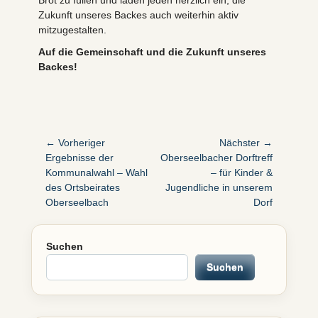
Brot zu füllen und laden jeden herzlich ein, die
Zukunft unseres Backes auch weiterhin aktiv
mitzugestalten.
​Auf die Gemeinschaft und die Zukunft unseres
Backes!
Beitragsnavigation
← Vorheriger
Nächster →
Vorheriger
Nächster
Ergebnisse der
Oberseelbacher Dorftreff
Beitrag:
Beitrag:
Kommunalwahl – Wahl
– für Kinder &
des Ortsbeirates
Jugendliche in unserem
Oberseelbach
Dorf
Suchen
Suchen