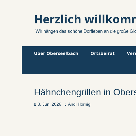
Herzlich willkom
Wir hängen das schöne Dorfleben an die große Gl
Zum
Primäres
Über Oberseelbach
Ortsbeirat
Ver
Inhalt
Menü
springen
Hähnchengrillen in Ober
Veröffentlicht
Autor
3. Juni 2026
Andi Hornig
am