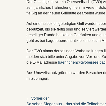
Der Geselligkeitsverein Oberseelbach (GVO) ve
sein jährliches Hähnchengrillen im Freien. Schau
fleißig an der neuen Grillhütte gearbeitet wurde
Auf einem speziell gefertigten Grill werden ü
gebrutzelt, bis sie fertig sind und serviert w
geselliger Runde bei kalten Getränken und gut
geht es bei Lagerfeuerromantik bis meist um Mit
Der GVO nimmt derzeit noch Vorbestellungen f
melden sich bitte unter Angabe von Vor- und
die E-Mailadresse
haehnchen@gvoberseelbac
Aus Umweltschutzgründen werden Besucher des 
mitzubringen.
Beitragsnavigation
← Vorheriger
Vorheriger
So sehen Sieger aus – das sind die Teilnehmer