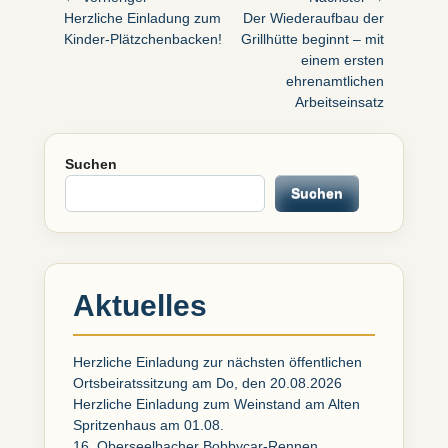
Vorheriger
Nächster
Herzliche Einladung zum
Der Wiederaufbau der
Beitrag:
Beitrag:
Kinder-Plätzchenbacken!
Grillhütte beginnt – mit
einem ersten
ehrenamtlichen
Arbeitseinsatz
Suchen
Suchen
Aktuelles
Herzliche Einladung zur nächsten öffentlichen
Ortsbeiratssitzung am Do, den 20.08.2026
Herzliche Einladung zum Weinstand am Alten
Spritzenhaus am 01.08.
16. Oberseelbacher Bobbycar-Rennen