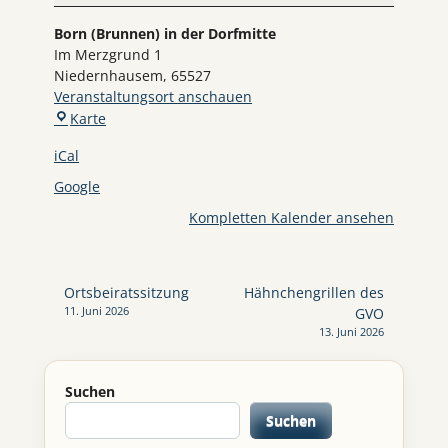
Born (Brunnen) in der Dorfmitte
Im Merzgrund 1
Niedernhausem
,
65527
Veranstaltungsort anschauen
Born
Karte
(Brunnen)
iCal
in
der
Google
Dorfmitte
Kompletten Kalender ansehen
Beitragsnavigation
Ortsbeiratssitzung
Hähnchengrillen des
11. Juni 2026
GVO
13. Juni 2026
Suchen
Suchen