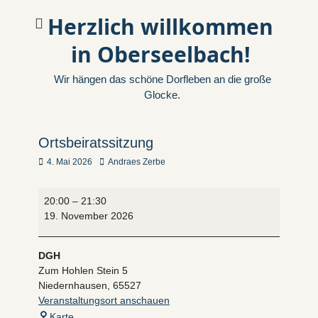
Herzlich willkommen
in Oberseelbach!
Wir hängen das schöne Dorfleben an die große
Glocke.
Ortsbeiratssitzung
Veröffentlicht
Autor
4. Mai 2026
Andraes Zerbe
am
Ortsbeiratssitzung
20:00
–
21:30
19. November 2026
DGH
Zum Hohlen Stein 5
Niedernhausen
,
65527
Veranstaltungsort anschauen
DGH
Karte