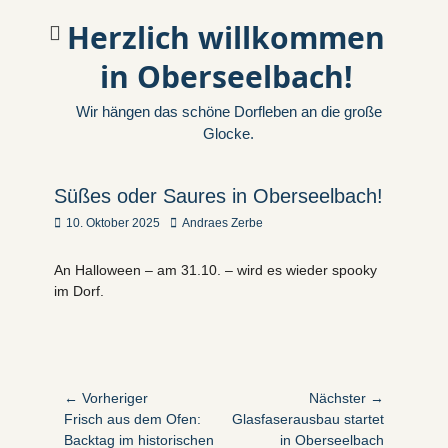
Herzlich willkommen
in Oberseelbach!
Wir hängen das schöne Dorfleben an die große
Glocke.
Süßes oder Saures in Oberseelbach!
Veröffentlicht
Autor
10. Oktober 2025
Andraes Zerbe
am
An Halloween – am 31.10. – wird es wieder spooky
im Dorf.
Beitragsnavigation
← Vorheriger
Nächster →
Vorheriger
Nächster
Frisch aus dem Ofen:
Glasfaserausbau startet
Beitrag:
Beitrag:
Backtag im historischen
in Oberseelbach